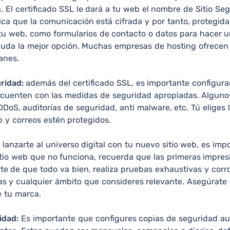
a. El certificado SSL le dará a tu web el nombre de Sitio S
ndica que la comunicación está cifrada y por tanto, protegida
tu web, como formularios de contacto o datos para hacer u
 duda la mejor opción. Muchas empresas de hosting ofrecen 
anes.
ridad:
además del certificado SSL, es importante configura
eb cuenten con las medidas de seguridad apropiadas. Algun
DoS, auditorías de seguridad, anti malware, etc. Tú eliges 
 y correos estén protegidos.
lanzarte al universo digital con tu nuevo sitio web, es imp
itio web que no funciona, recuerda que las primeras impres
te de que todo va bien, realiza pruebas exhaustivas y corro
as y cualquier ámbito que consideres relevante. Asegúrate
e tu marca.
idad:
Es importante que configures copias de seguridad au