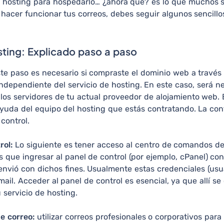
de hosting para hospedarlo… ¿ahora qué? es lo que muchos 
 hacer funcionar tus correos, debes seguir algunos sencillo
sting: Explicado paso a paso
te paso es necesario si compraste el dominio web a travé
ndependiente del servicio de hosting. En este caso, será ne
os servidores de tu actual proveedor de alojamiento web. 
 ayuda del equipo del hosting que estás contratando. La co
 control.
rol:
Lo siguiente es tener acceso al centro de comandos de
ás que ingresar al panel de control (por ejemplo, cPanel) co
envió con dichos fines. Usualmente estas credenciales (usu
ail. Acceder al panel de control es esencial, ya que allí se
 servicio de hosting.
e correo:
utilizar correos profesionales o corporativos para